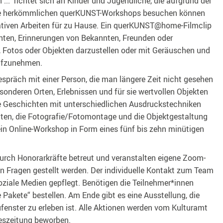
...“ richtet sich an Kinder und Jugendliche, die aufgrund der
e herkömmlichen querKUNST-Workshops besuchen können
tiven Arbeiten für zu Hause. Ein querKUNST@home-Filmclip
chten, Erinnerungen von Bekannten, Freunden oder
, Fotos oder Objekten darzustellen oder mit Geräuschen und
ufzunehmen.
spräch mit einer Person, die man längere Zeit nicht gesehen
sonderen Orten, Erlebnissen und für sie wertvollen Objekten
se Geschichten mit unterschiedlichen Ausdruckstechniken
alten, die Fotografie/Fotomontage und die Objektgestaltung
in Online-Workshop in Form eines fünf bis zehn minütigen
rch Honorarkräfte betreut und veranstalten eigene Zoom-
n Fragen gestellt werden. Der individuelle Kontakt zum Team
ziale Medien gepflegt. Benötigen die Teilnehmer*innen
 Pakete“ bestellen. Am Ende gibt es eine Ausstellung, die
enster zu erleben ist. Alle Aktionen werden vom Kulturamt
eszeitung beworben.