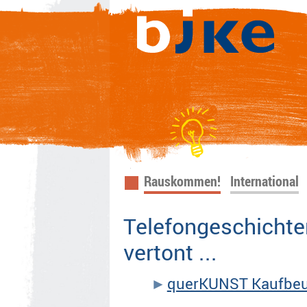
Navigation
Rauskommen!
International
überspringen
Telefongeschichten
vertont ...
querKUNST Kaufbeu