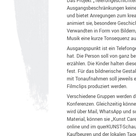
Das Projekt „Telefongeschichten 
Ausgangsbeschränkungen kein
und bietet Anregungen zum krea
animiert sie, besondere Geschi
Verwandten in Form von Bildern
Musik eine kurze Tonsequenz a
Ausgangspunkt ist ein Telefonge
hat. Die Person soll von ganz be
erzählen. Die Kinder halten die
fest. Für das bildnerische Gest
mit Tonaufnahmen soll jeweils e
Filmclips produziert werden.
Verschiedene Gruppen werden du
Konferenzen. Gleichzeitig könne
wird über Mail, WhatsApp und so
Material, können sie „Kunst Care
online und im querKUNST-Schauf
Kaufbeuren und der lokalen Tag