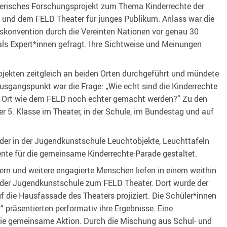
stlerisches Forschungsprojekt zum Thema Kinderrechte der
und dem FELD Theater für junges Publikum. Anlass war die
skonvention durch die Vereinten Nationen vor genau 30
als Expert*innen gefragt. Ihre Sichtweise und Meinungen
rojekten zeitgleich an beiden Orten durchgeführt und mündete
usgangspunkt war die Frage: „Wie echt sind die Kinderrechte
m Ort wie dem FELD noch echter gemacht werden?“ Zu den
r 5. Klasse im Theater, in der Schule, im Bundestag und auf
der in der Jugendkunstschule Leuchtobjekte, Leuchttafeln
nte für die gemeinsame Kinderrechte-Parade gestaltet.
tern und weitere engagierte Menschen liefen in einem weithin
 der Jugendkunstschule zum FELD Theater. Dort wurde der
f die Hausfassade des Theaters projiziert. Die Schüler*innen
“ präsentierten performativ ihre Ergebnisse. Eine
ie gemeinsame Aktion. Durch die Mischung aus Schul- und