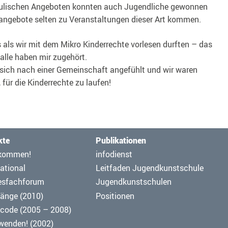
hulischen Angeboten konnten auch Jugendliche gewonnen
langebote selten zu Veranstaltungen dieser Art kommen.
 als wir mit dem Mikro Kinderrechte vorlesen durften – das
d alle haben mir zugehört.
ich nach einer Gemeinschaft angefühlt und wir waren
für die Kinderrechte zu laufen!
kte
Publikationen
ation
Navigation
kommen!
infodienst
pringen
überspringen
ational
Leitfaden Jugendkunstschule
esfachforum
Jugendkunstschulen
änge (2010)
Positionen
code (2005 – 2008)
 wenden! (2002)