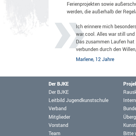
Ferienprojekten sowie außersc
werden, die außerhalb der Rege
Ich erinnere mich besonders
war cool. Alles war still un
Das zusammen Laufen hat s
verbunden durch den Willen, 
Marlene, 12 Jahre
Der BJKE
Proje
Navigation
Navig
Der BJKE
Raus
überspringen
übers
Leitbild Jugendkunstschule
Intern
Verband
Bund
Mitglieder
Überg
Vorstand
Kunst
Team
Bitte