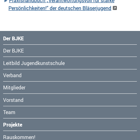
Praxishandbuch „Verantwortungsvoll für starke
Persönlichkeiten!“ der deutschen Bläserjugend
Der BJKE
Navigation
Der BJKE
überspringen
Leitbild Jugendkunstschule
Verband
Mitglieder
Vorstand
Team
Projekte
Navigation
Rauskommen!