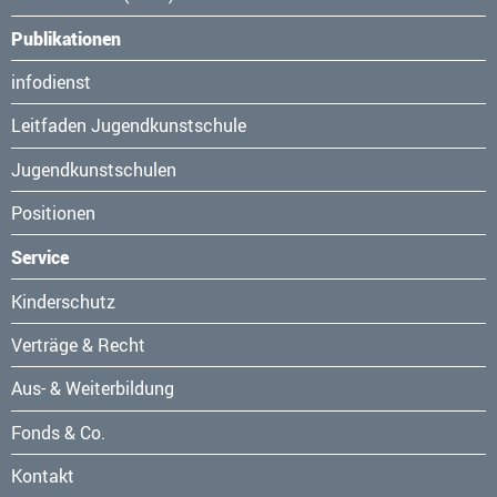
Publikationen
Navigation
infodienst
überspringen
Leitfaden Jugendkunstschule
Jugendkunstschulen
Positionen
Service
Navigation
Kinderschutz
überspringen
Verträge & Recht
Aus- & Weiterbildung
Fonds & Co.
Kontakt