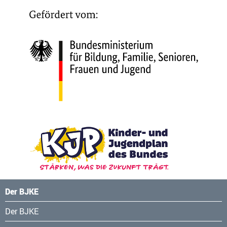
Der BJKE
Navigation
Der BJKE
überspringen