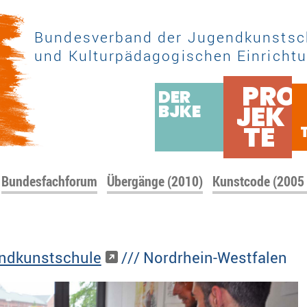
Bundesverband der Jugendkunstsc
und Kulturpädagogischen Einrichtu
PRO
DER
JEK
BJKE
TE
Bundesfachforum
Übergänge (2010)
Kunstcode (2005
endkunstschule
/// Nordrhein-Westfalen