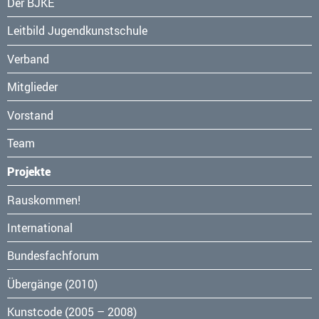
Navigation
Der BJKE
überspringen
Leitbild Jugendkunstschule
Verband
Mitglieder
Vorstand
Team
Projekte
Navigation
Rauskommen!
überspringen
International
Bundesfachforum
Übergänge (2010)
Kunstcode (2005 – 2008)