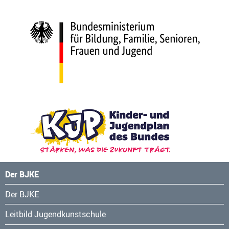
Der BJKE
Navigation
Der BJKE
überspringen
Leitbild Jugendkunstschule