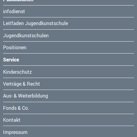
Navigation
infodienst
überspringen
Leitfaden Jugendkunstschule
Jugendkunstschulen
Positionen
Service
Navigation
Kinderschutz
überspringen
Verträge & Recht
Aus- & Weiterbildung
Fonds & Co.
Kontakt
Navigation
Impressum
überspringen