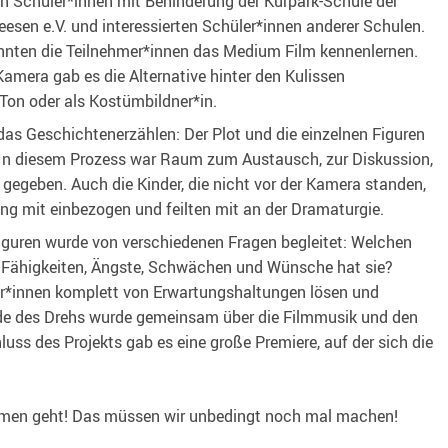
von Schüler*innen mit Behinderung der Kurpark-Schule der
sen e.V. und interessierten Schüler*innen anderer Schulen.
nten die Teilnehmer*innen das Medium Film kennenlernen.
mera gab es die Alternative hinter den Kulissen
Ton oder als Kostümbildner*in.
as Geschichtenerzählen: Der Plot und die einzelnen Figuren
In diesem Prozess war Raum zum Austausch, zur Diskussion,
egeben. Auch die Kinder, die nicht vor der Kamera standen,
ung mit einbezogen und feilten mit an der Dramaturgie.
iguren wurde von verschiedenen Fragen begleitet: Welchen
 Fähigkeiten, Ängste, Schwächen und Wünsche hat sie?
mer*innen komplett von Erwartungshaltungen lösen und
de des Drehs wurde gemeinsam über die Filmmusik und den
ss des Projekts gab es eine große Premiere, auf der sich die
filmen geht! Das müssen wir unbedingt noch mal machen!