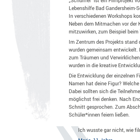
„Schulfrei“ ist ein Filmprojekt 
Lebenshilfe Bad Gandersheim-See
In verschiedenen Workshops kon
Neben dem Mitmachen vor der Ka
mitzuwirken, zum Beispiel beim 
Im Zentrum des Projekts stand d
wurden gemeinsam entwickelt. 
zum Träumen und Verwirklichen g
wurden in die kreative Entwickl
Die Entwicklung der einzelnen F
Namen hat deine Figur? Welche
Dabei sollten sich die Teilneh
möglichst frei denken. Nach En
Schnitt gesprochen. Zum Abschlu
Schüler*innen feiern ließen.
Ich wusste gar nicht, wie 