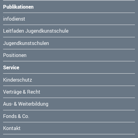
Publikationen
Navigation
infodienst
überspringen
Leitfaden Jugendkunstschule
Jugendkunstschulen
Positionen
Service
Navigation
Kinderschutz
überspringen
Verträge & Recht
Aus- & Weiterbildung
Fonds & Co.
Kontakt