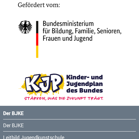
Der BJKE
Navigation
Der BJKE
überspringen
Leitbild Jugendkunstschule