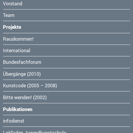
Vorstand
Team
Projekte
Navigation
Rauskommen!
überspringen
International
Bundesfachforum
Übergänge (2010)
Kunstcode (2005 – 2008)
Bitte wenden! (2002)
Publikationen
Navigation
infodienst
überspringen
Leitfaden Jugendkunstschule