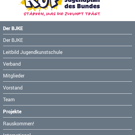
Der BJKE
Navigation
Der BJKE
überspringen
Leitbild Jugendkunstschule
Verband
Mitglieder
Vorstand
Team
Projekte
Navigation
Rauskommen!
überspringen