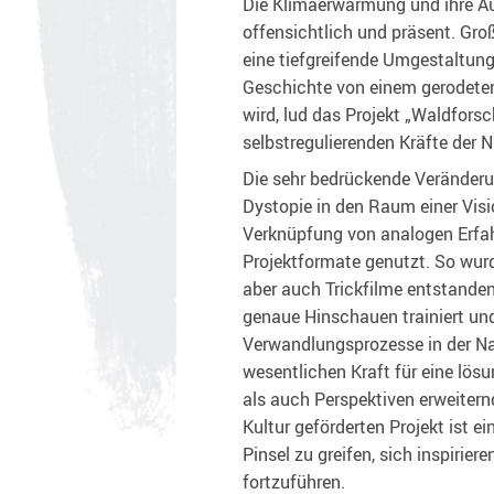
Die Klimaerwärmung und ihre A
offensichtlich und präsent. Gro
eine tiefgreifende Umgestaltung
Geschichte von einem gerodeten
wird, lud das Projekt „Waldforsc
selbstregulierenden Kräfte der N
Die sehr bedrückende Veränderu
Dystopie in den Raum einer Visio
Verknüpfung von analogen Erfa
Projektformate genutzt. So wurd
aber auch Trickfilme entstande
genaue Hinschauen trainiert und 
Verwandlungsprozesse in der Natu
wesentlichen Kraft für eine lös
als auch Perspektiven erweiter
Kultur geförderten Projekt ist e
Pinsel zu greifen, sich inspirier
fortzuführen.