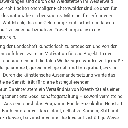
uswirkungen sind durch das Waldsterben im Westerwald
ße Kahlflächen ehemaliger Fichtenwälder sind Zeichen für
 des naturnahen Lebensraums. Mit einer frei erfundenen
 Waldstück, das aus Geldmangel sich selbst überlassen
her” zu einer partizipativen Forschungsreise in die
atur ein.
ng der Landschaft künstlerisch zu entdecken und von der
n zu führen, war eine Motivation für das Projekt. In der
hrungsräumen und digitalen Werkzeugen wurden zeitgemäße
e gesammelt, gezeichnet, gemalt und fotografiert, es sind
n. Durch die künstlerische Auseinandersetzung wurde das
eine Sensibilität für die selbstregulierenden
r. Dahinter steht ein Verständnis von Kreativität als einer
ungsorientierte Gesellschaftsgestaltung – sowohl vermittelnd
nd. Aus dem durch das Programm Fonds Soziokultur Neustart
in Buch entstanden, das einlädt, selbst zu Kamera, Stift und
en zu lassen, teilzunehmen und die Idee auf vielfältige Weise