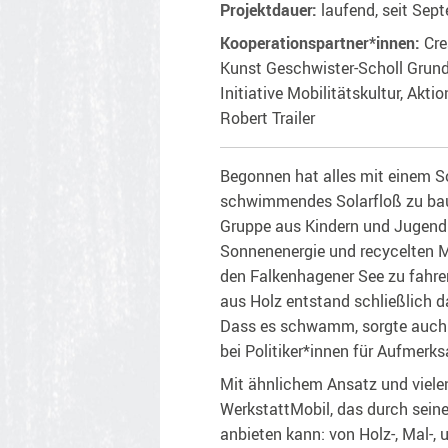
Projektdauer:
laufend, seit Sep
Kooperationspartner*innen:
Cre
Kunst Geschwister-Scholl Grund
Initiative Mobilitätskultur, Ak
Robert Trailer
Begonnen hat alles mit einem Sol
schwimmendes Solarfloß zu baue
Gruppe aus Kindern und Jugendl
Sonnenenergie und recycelten M
den Falkenhagener See zu fahr
aus Holz entstand schließlich d
Dass es schwamm, sorgte auch b
bei Politiker*innen für Aufmerks
Mit ähnlichem Ansatz und vielen
WerkstattMobil, das durch seine
anbieten kann: von Holz-, Mal-,