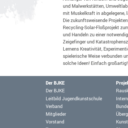
und Malwerkstätten, Umweltlabo
mit Muskelkraft in abgelegene, l
Die zukunftsweisende Projektent
Recycling-Solar-Floßprojekt zu
und Handeln zu einer notwendi
Zeigefinger und Katastrophensz
Lernens Kreativität, Experiment
spielerische Weise verbunden un
solche Ideen! Einfach großartig!
Der BJKE
Proje
Navigation
Navig
Der BJKE
Raus
überspringen
übers
Leitbild Jugendkunstschule
Intern
Verband
Bund
Mitglieder
Überg
Vorstand
Kunst