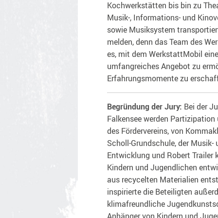
Kochwerkstätten bis bin zu The
Musik-, Informations- und Kino
sowie Musiksystem transportier
melden, denn das Team des Werks
es, mit dem WerkstattMobil ein
umfangreiches Angebot zu ermög
Erfahrungsmomente zu erschaff
Begründung der Jury:
Bei der J
Falkensee werden Partizipation
des Fördervereins, von Kommaklu
Scholl-Grundschule, der Musik- 
Entwicklung und Robert Trailer k
Kindern und Jugendlichen entwic
aus recycelten Materialien ents
inspirierte die Beteiligten auß
klimafreundliche Jugendkunsts
Anhänger von Kindern und Jugen