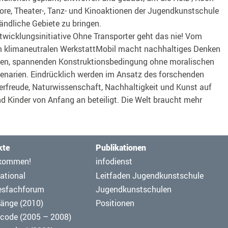
re, Theater-, Tanz- und Kinoaktionen der Jugendkunstschule
ändliche Gebiete zu bringen.
wicklungsinitiative Ohne Transporter geht das nie! Vom
m klimaneutralen WerkstattMobil macht nachhaltiges Denken
gen, spannenden Konstruktionsbedingung ohne moralischen
enarien. Eindrücklich werden im Ansatz des forschenden
ierfreude, Naturwissenschaft, Nachhaltigkeit und Kunst auf
d Kinder von Anfang an beteiligt. Die Welt braucht mehr
kte
Publikationen
ation
Navigation
kommen!
infodienst
pringen
überspringen
ational
Leitfaden Jugendkunstschule
esfachforum
Jugendkunstschulen
änge (2010)
Positionen
code (2005 – 2008)