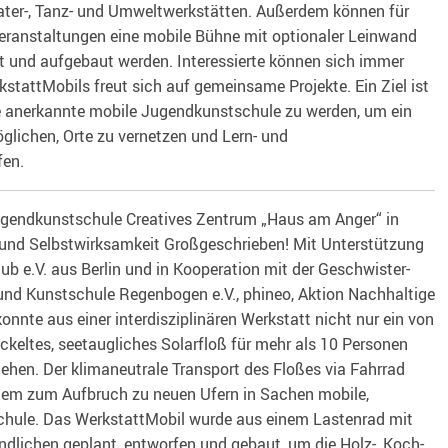
ater-, Tanz- und Umweltwerkstätten. Außerdem können für
veranstaltungen eine mobile Bühne mit optionaler Leinwand
t und aufgebaut werden. Interessierte können sich immer
tattMobils freut sich auf gemeinsame Projekte. Ein Ziel ist
e anerkannte mobile Jugendkunstschule zu werden, um ein
lichen, Orte zu vernetzen und Lern- und
en.
ugendkunstschule Creatives Zentrum „Haus am Anger“ in
 und Selbstwirksamkeit Großgeschrieben! Mit Unterstützung
b e.V. aus Berlin und in Kooperation mit der Geschwister-
und Kunstschule Regenbogen e.V., phineo, Aktion Nachhaltige
onnte aus einer interdisziplinären Werkstatt nicht nur ein von
keltes, seetaugliches Solarfloß für mehr als 10 Personen
tehen. Der klimaneutrale Transport des Floßes via Fahrrad
erdem zum Aufbruch zu neuen Ufern in Sachen mobile,
chule. Das WerkstattMobil wurde aus einem Lastenrad mit
dlichen geplant, entworfen und gebaut, um die Holz-, Koch-