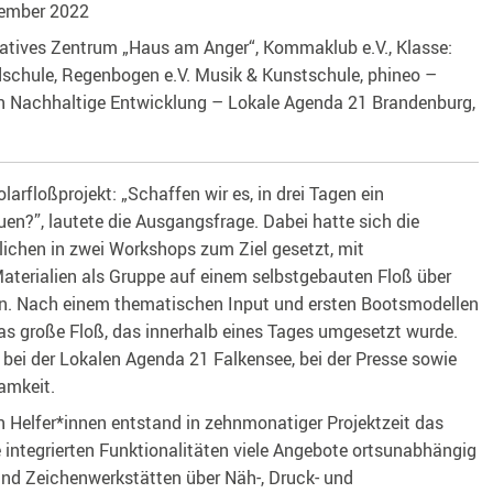
tember 2022
atives Zentrum „Haus am Anger“, Kommaklub e.V., Klasse:
schule, Regenbogen e.V. Musik & Kunstschule, phineo –
tion Nachhaltige Entwicklung – Lokale Agenda 21 Brandenburg,
arfloßprojekt: „Schaffen wir es, in drei Tagen ein
n?”, lautete die Ausgangsfrage. Dabei hatte sich die
ichen in zwei Workshops zum Ziel gesetzt, mit
aterialien als Gruppe auf einem selbstgebauten Floß über
en. Nach einem thematischen Input und ersten Bootsmodellen
as große Floß, das innerhalb eines Tages umgesetzt wurde.
ei der Lokalen Agenda 21 Falkensee, bei der Presse sowie
amkeit.
 Helfer*innen entstand in zehnmonatiger Projektzeit das
 integrierten Funktionalitäten viele Angebote ortsunabhängig
 und Zeichenwerkstätten über Näh-, Druck- und