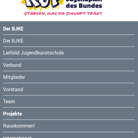
Der BJKE
Navigation
Der BJKE
überspringen
Leitbild Jugendkunstschule
Verband
Mitglieder
Vorstand
Team
Projekte
Navigation
Rauskommen!
überspringen
International