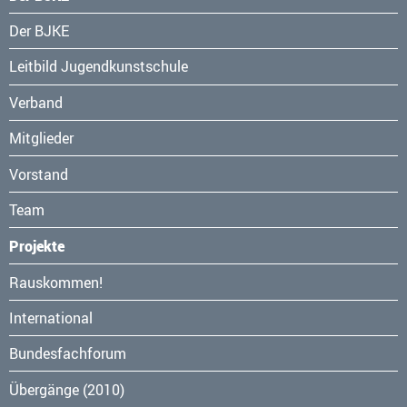
Navigation
Der BJKE
überspringen
Leitbild Jugendkunstschule
Verband
Mitglieder
Vorstand
Team
Projekte
Navigation
Rauskommen!
überspringen
International
Bundesfachforum
Übergänge (2010)