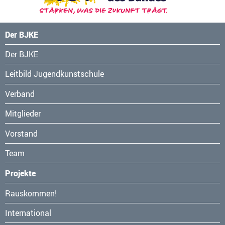
Der BJKE
Navigation
Der BJKE
überspringen
Leitbild Jugendkunstschule
Verband
Mitglieder
Vorstand
Team
Projekte
Navigation
Rauskommen!
überspringen
International