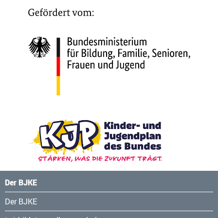
Der BJKE
Navigation
Der BJKE
überspringen