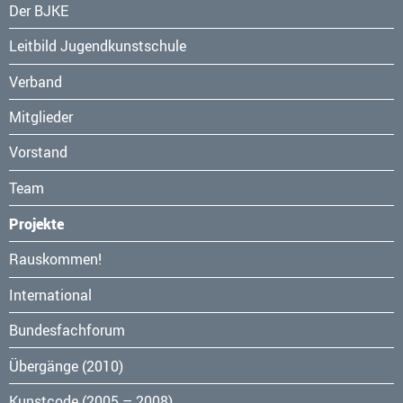
Navigation
Der BJKE
überspringen
Leitbild Jugendkunstschule
Verband
Mitglieder
Vorstand
Team
Projekte
Navigation
Rauskommen!
überspringen
International
Bundesfachforum
Übergänge (2010)
Kunstcode (2005 – 2008)