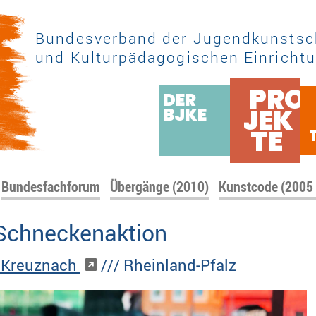
Bundesverband der Jugendkunstsc
und Kulturpädagogischen Einrichtu
PRO
DER
JEK
BJKE
TE
Bundesfachforum
Übergänge (2010)
Kunstcode (2005
 Schneckenaktion
d Kreuznach
/// Rheinland-Pfalz