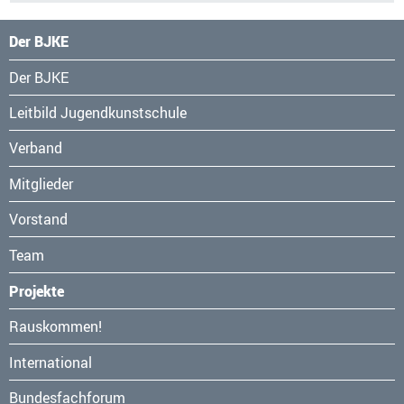
Der BJKE
Navigation
Der BJKE
überspringen
Leitbild Jugendkunstschule
Verband
Mitglieder
Vorstand
Team
Projekte
Navigation
Rauskommen!
überspringen
International
Bundesfachforum