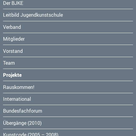
Navigation
Der BJKE
überspringen
Leitbild Jugendkunstschule
Verband
Mitglieder
Vorstand
Team
Projekte
Navigation
Rauskommen!
überspringen
International
Bundesfachforum
Übergänge (2010)
Kunstcode (2005 – 2008)