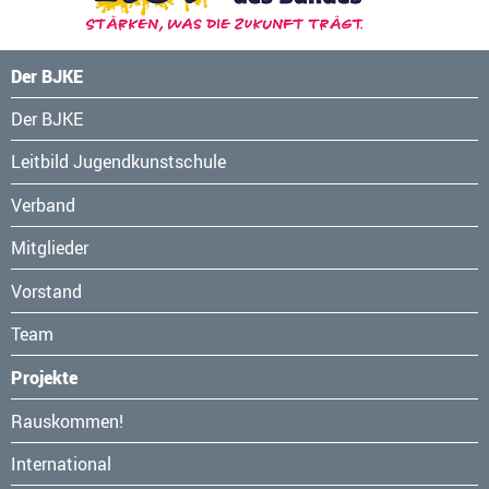
Der BJKE
Navigation
Der BJKE
überspringen
Leitbild Jugendkunstschule
Verband
Mitglieder
Vorstand
Team
Projekte
Navigation
Rauskommen!
überspringen
International