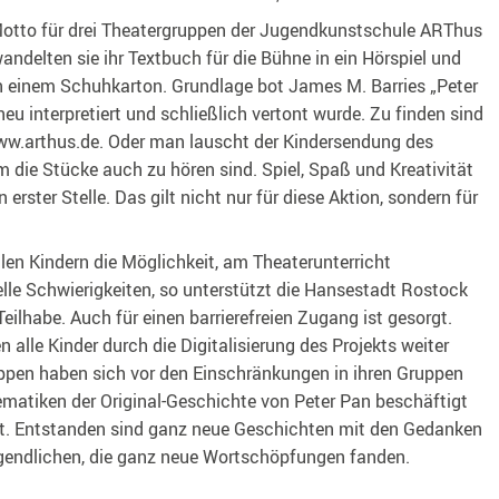
 Motto für drei Theatergruppen der Jugendkunstschule ARThus
andelten sie ihr Textbuch für die Bühne in ein Hörspiel und
in einem Schuhkarton. Grundlage bot James M. Barries „Peter
eu interpretiert und schließlich vertont wurde. Zu finden sind
www.arthus.de. Oder man lauscht der Kindersendung des
 die Stücke auch zu hören sind. Spiel, Spaß und Kreativität
erster Stelle. Das gilt nicht nur für diese Aktion, sondern für
len Kindern die Möglichkeit, am Theaterunterricht
lle Schwierigkeiten, so unterstützt die Hansestadt Rostock
eilhabe. Auch für einen barrierefreien Zugang ist gesorgt.
alle Kinder durch die Digitalisierung des Projekts weiter
uppen haben sich vor den Einschränkungen in ihren Gruppen
atiken der Original-Geschichte von Peter Pan beschäftigt
t. Entstanden sind ganz neue Geschichten mit den Gedanken
gendlichen, die ganz neue Wortschöpfungen fanden.