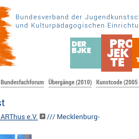
Bundesverband der Jugendkunstsc
und Kulturpädagogischen Einrichtu
PRO
DER
JEK
BJKE
TE
Bundesfachforum
Übergänge (2010)
Kunstcode (2005
st
ARThus e.V.
/// Mecklenburg-