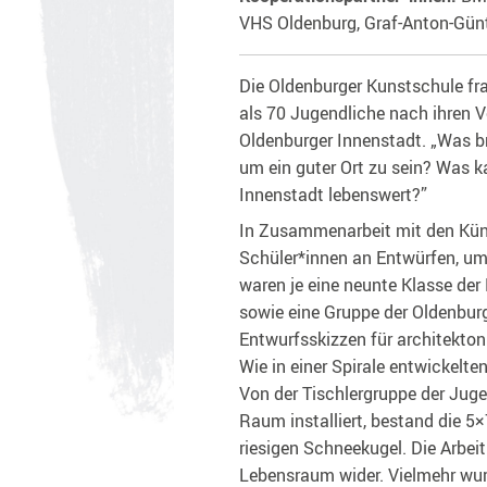
VHS Oldenburg, Graf-Anton-Günt
Die Oldenburger Kunstschule fra
als 70 Jugendliche nach ihren V
Oldenburger Innenstadt. „Was br
um ein guter Ort zu sein? Was 
Innenstadt lebenswert?”
In Zusammenarbeit mit den Küns
Schüler*innen an Entwürfen, um 
waren je eine neunte Klasse de
sowie eine Gruppe der Oldenbur
Entwurfsskizzen für architekton
Wie in einer Spirale entwickelte
Von der Tischlergruppe der Jug
Raum installiert, bestand die 5
riesigen Schneekugel. Die Arbeit
Lebensraum wider. Vielmehr wurd