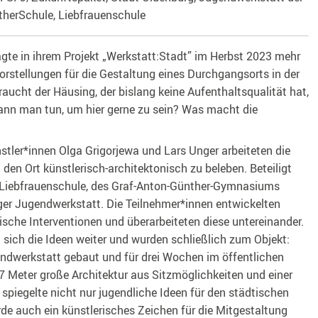
herSchule, Liebfrauenschule
gte in ihrem Projekt „Werkstatt:Stadt” im Herbst 2023 mehr
orstellungen für die Gestaltung eines Durchgangsorts in der
aucht der Häusing, der bislang keine Aufenthaltsqualität hat,
kann man tun, um hier gerne zu sein? Was macht die
tler*innen Olga Grigorjewa und Lars Unger arbeiteten die
den Ort künstlerisch-architektonisch zu beleben. Beteiligt
r Liebfrauenschule, des Graf-Anton-Günther-Gymnasiums
ger Jugendwerkstatt. Die Teilnehmer*innen entwickelten
ische Interventionen und überarbeiteten diese untereinander.
n sich die Ideen weiter und wurden schließlich zum Objekt:
endwerkstatt gebaut und für drei Wochen im öffentlichen
×7 Meter große Architektur aus Sitzmöglichkeiten und einer
 spiegelte nicht nur jugendliche Ideen für den städtischen
e auch ein künstlerisches Zeichen für die Mitgestaltung