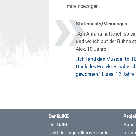
miteinbezogen.
Statements/Meinungen
„Am Anfang hatte ich so ein
und wo ich auf der Bühne st
Alex, 10 Jahre
„Ich fand das Musical toll!
Dank des Projektes habe ic
gewonnen.” Luisa, 12 Jahre
Der BJKE
Proje
Navigation
Navig
Der BJKE
Raus
überspringen
übers
Leitbild Jugendkunstschule
Intern