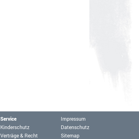
Navigation
Service
Impressum
überspringen
Navigation
Kinderschutz
Datenschutz
überspringen
Verträge & Recht
Sitemap