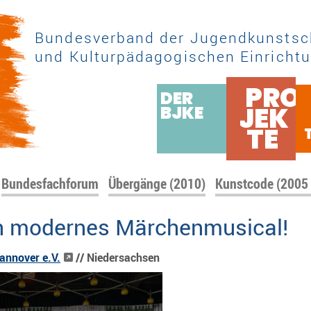
Bundesverband der Jugendkunstsc
und Kulturpädagogischen Einrichtu
PRO
DER
JEK
BJKE
TE
Bundesfachforum
Übergänge (2010)
Kunstcode (2005
in modernes Märchenmusical!
annover e.V.
// Niedersachsen