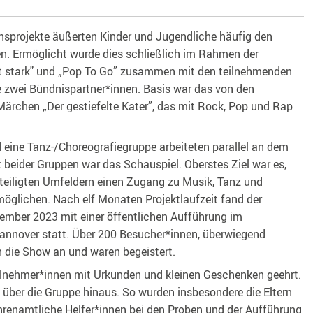
nsprojekte äußerten Kinder und Jugendliche häufig den
n. Ermöglicht wurde dies schließlich im Rahmen der
 stark" und „Pop To Go” zusammen mit den teilnehmenden
 zwei Bündnispartner*innen. Basis war das von den
ärchen „Der gestiefelte Kater”, das mit Rock, Pop und Rap
eine Tanz-/Choreografiegruppe arbeiteten parallel an dem
beider Gruppen war das Schauspiel. Oberstes Ziel war es,
teiligten Umfeldern einen Zugang zu Musik, Tanz und
möglichen. Nach elf Monaten Projektlaufzeit fand der
mber 2023 mit einer öffentlichen Aufführung im
Hannover statt. Über 200 Besucher*innen, überwiegend
h die Show an und waren begeistert.
eilnehmer*innen mit Urkunden und kleinen Geschenken geehrt.
t über die Gruppe hinaus. So wurden insbesondere die Eltern
hrenamtliche Helfer*innen bei den Proben und der Aufführung