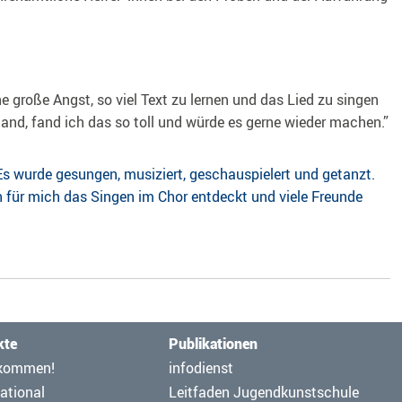
e große Angst, so viel Text zu lernen und das Lied zu singen
and, fand ich das so toll und würde es gerne wieder machen.”
 Es wurde gesungen, musiziert, geschauspielert und getanzt.
h für mich das Singen im Chor entdeckt und viele Freunde
kte
Publikationen
ation
Navigation
kommen!
infodienst
pringen
überspringen
ational
Leitfaden Jugendkunstschule