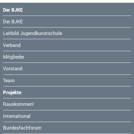
Der BJKE
Navigation
Der BJKE
überspringen
Leitbild Jugendkunstschule
Verband
Mitglieder
Vorstand
Team
Projekte
Navigation
Rauskommen!
überspringen
International
Bundesfachforum