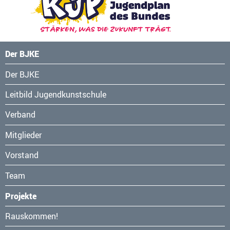
Der BJKE
Navigation
Der BJKE
überspringen
Leitbild Jugendkunstschule
Verband
Mitglieder
Vorstand
Team
Projekte
Navigation
Rauskommen!
überspringen