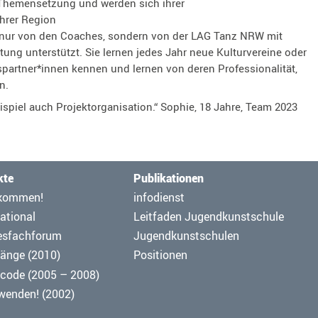
 Themensetzung und werden sich ihrer
hrer Region
 nur von den Coaches, sondern von der LAG Tanz NRW mit
ung unterstützt. Sie lernen jedes Jahr neue Kulturvereine oder
partner*innen kennen und lernen von deren Professionalität,
n.
ispiel auch Projektorganisation.“ Sophie, 18 Jahre, Team 2023
kte
Publikationen
ation
Navigation
kommen!
infodienst
pringen
überspringen
ational
Leitfaden Jugendkunstschule
esfachforum
Jugendkunstschulen
änge (2010)
Positionen
code (2005 – 2008)
 wenden! (2002)