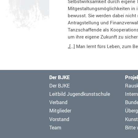
Selbstwirksamkeit durch eigene
Mitgestaltungsmöglichkeiten in i
bewusst. Sie werden dabei nicht
Antragstellung und Finanzverwalt
Tanzschaffende als Kooperations
um ihre eigene Zukunft zu sicher
„[…] Man lernt fürs Leben, zum Be
Der BJKE
Proje
Navigation
Navig
Der BJKE
Raus
überspringen
übers
Leitbild Jugendkunstschule
Intern
Verband
Bund
Mitglieder
Überg
Vorstand
Kunst
Team
Bitte