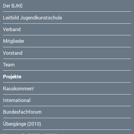
Navigation
Der BJKE
überspringen
Leitbild Jugendkunstschule
Verband
Mitglieder
Vorstand
Team
Projekte
Navigation
Rauskommen!
überspringen
International
Bundesfachforum
Übergänge (2010)