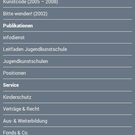
Kunstcode (2005 – 2008)
Bitte wenden! (2002)
Publikationen
Navigation
infodienst
überspringen
Leitfaden Jugendkunstschule
Jugendkunstschulen
Positionen
Service
Navigation
Kinderschutz
überspringen
Verträge & Recht
Aus- & Weiterbildung
Fonds & Co.