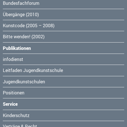
Bundesfachforum
Übergänge (2010)
Kunstcode (2005 – 2008)
Bitte wenden! (2002)
Publikationen
Navigation
infodienst
überspringen
Leitfaden Jugendkunstschule
Jugendkunstschulen
Positionen
Service
Navigation
Kinderschutz
überspringen
Verträge & Recht