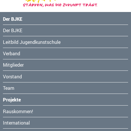
Der BJKE
Navigation
Der BJKE
überspringen
Leitbild Jugendkunstschule
Verband
Mitglieder
Vorstand
Team
Projekte
Navigation
Rauskommen!
überspringen
International