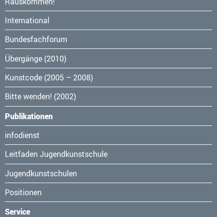
Navigation
Rauskommen!
überspringen
International
Bundesfachforum
Übergänge (2010)
Kunstcode (2005 – 2008)
Bitte wenden! (2002)
Publikationen
Navigation
infodienst
überspringen
Leitfaden Jugendkunstschule
Jugendkunstschulen
Positionen
Service